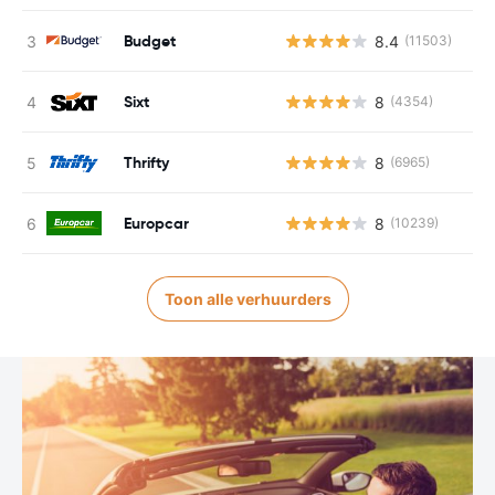
Budget
8.4
(11503)
Sixt
8
(4354)
Thrifty
8
(6965)
Europcar
8
(10239)
Toon alle verhuurders