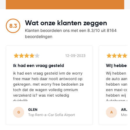
Wat onze klanten zeggen
8.3
Klanten beoordelen ons met een 8.3/10 uit 8164
beoordelingen
12-09-2023
ik had een vraag gesteld
Wij hebben 
ik had een vraag gesteld ivm de worry
Wij hebben t
free maar heb daar nooit antwoord op
de auto aan
gekregen. met worry free bedoelen ze
hebben van 
toch dat de wagen volledig omnium
een maxi-cos
verzekerd is? was niet volledig
hebben wij o
duidelijk.
Autohuren.nl
Rent aangek
GLEN
ARJ
geen maxi-cos
G
A
Top Rent-a-Car Sofia Airport
Mex R
voor peuters
ervaring die 
van de auto.