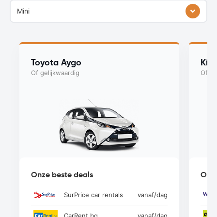
Mini
Toyota Aygo
Kia
Of gelijkwaardig
Of ge
Onze beste deals
Onze
SurPrice car rentals
vanaf
/dag
CarRent.bg
vanaf
/dag