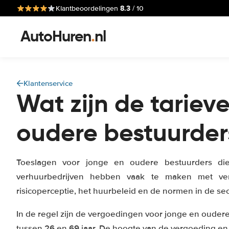
8.3
Klantbeoordelingen
/ 10
AutoHuren
.
nl
Klantenservice
Wat zijn de tariev
oudere bestuurder
Toeslagen voor jonge en oudere bestuurders di
verhuurbedrijven hebben vaak te maken met ver
risicoperceptie, het huurbeleid en de normen in de se
In de regel zijn de vergoedingen voor jonge en ouder
tussen 26 en 69 jaar. De hoogte van de vergoeding en 