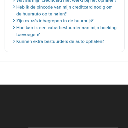
Wat als mijn creditcard niet werkt bij het ophalen?
Heb ik de pincode van mijn creditcard nodig om
de huurauto op te halen?
Zijn extra's inbegrepen in de huurprijs?
Hoe kan ik een extra bestuurder aan mijn boeking
toevoegen?
Kunnen extra bestuurders de auto ophalen?