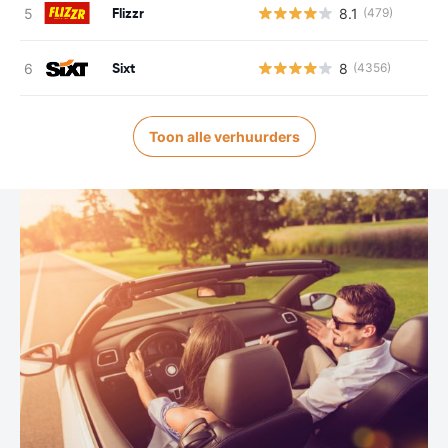
Flizzr
8.1
(479)
Sixt
8
(4356)
Toon alle verhuurders