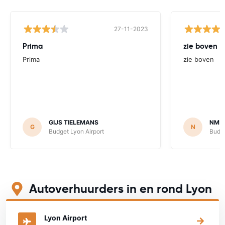
27-11-2023
Prima
zie boven
Prima
zie boven
GIJS TIELEMANS
NM
G
N
Budget Lyon Airport
Budge
Autoverhuurders in en rond Lyon
Bekijk op onderstaande kaart waar je een auto kunt huren
Lyon Airport