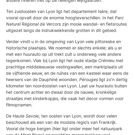
andere rivieren met op de hellingen wijngaarden.
Ten zuidoosten van Lyon ligt het departement Isère, dat
vooral opvalt door de enorme hoogteverschillen. In het
Parc
Naturel Régional de Vercors
zijn mooie wandel- en fietsroutes
uitgezet langs de indrukwekkende grotten in dit gebied.
Verder vindt u in de omgeving van Lyon vele pittoreske en
historische plaatsjes. We noemen er slechts enkele; als u er
met een huurauto op uit trekt zult u onderweg vele andere
tegenkomen. Vlak bij Lyon ligt het oude stadje
Crémieu
met
prachtige middeleeuwse vestingwallen, een marktplaats uit
de vijftiende eeuw, en de ruïnes van een kasteel waar eens de
heersers van de Dauphiné woonden.
Pérouges
ligt zo’n dertig
kilometer ten noordoosten van Lyon. Laat uw huurauto buiten
het centrum achter en dwaal door de nauwe, kronkelige
straatjes met kinderkopjes, die vaak het decor vormen voor
filmopnamen.
De
Haute Savoie
, ten oosten van Lyon, wordt door velen
beschouwd als een van de mooiste regio’s van Frankrijk.
Vooral de hoge bergen (hier ligt onder meer het natuurpark
van de Mont Blanc) en prachtige meren trekken veel