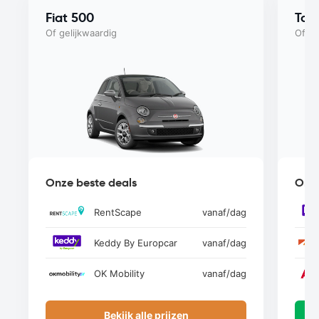
Fiat 500
Toy
Of gelijkwaardig
Of ge
Onze beste deals
Onze
RentScape
vanaf
/dag
Keddy By Europcar
vanaf
/dag
OK Mobility
vanaf
/dag
Bekijk alle prijzen