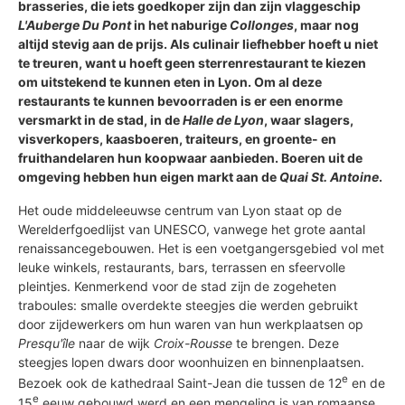
brasseries, die iets goedkoper zijn dan zijn vlaggeschip
L'Auberge Du Pont
in het naburige
Collonges
, maar nog
altijd stevig aan de prijs. Als culinair liefhebber hoeft u niet
te treuren, want u hoeft geen sterrenrestaurant te kiezen
om uitstekend te kunnen eten in Lyon. Om al deze
restaurants te kunnen bevoorraden is er een enorme
versmarkt in de stad, in de
Halle de Lyon
, waar slagers,
visverkopers, kaasboeren, traiteurs, en groente- en
fruithandelaren hun koopwaar aanbieden. Boeren uit de
omgeving hebben hun eigen markt aan de
Quai St. Antoine
.
Het oude middeleeuwse centrum van Lyon staat op de
Werelderfgoedlijst van UNESCO, vanwege het grote aantal
renaissancegebouwen. Het is een voetgangersgebied vol met
leuke winkels, restaurants, bars, terrassen en sfeervolle
pleintjes. Kenmerkend voor de stad zijn de zogeheten
traboules: smalle overdekte steegjes die werden gebruikt
door zijdewerkers om hun waren van hun werkplaatsen op
Presqu'île
naar de wijk
Croix-Rousse
te brengen. Deze
steegjes lopen dwars door woonhuizen en binnenplaatsen.
e
Bezoek ook de kathedraal Saint-Jean die tussen de 12
en de
e
15
eeuw gebouwd werd en een mengeling is van romaanse