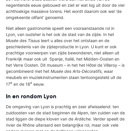
negentiende eeuw gebouwd en ziet er wat log uit door de vier
achthoekige massieve torens. Het wordt daarom ook wel ‘de
omgekeerde olifant’ genoemd.
Niet alleen gastronomie speelt een vooraanstaande rol in
Lyon, van oudsher is het ook de stad van de zijde. In het
Musée des Tissus
leert u alles over het ontstaan en de
geschiedenis van de zijdeproductie in Lyon. U kunt er ook
prachtige voorwerpen van zijde bewonderen, niet alleen uit
Frankrijk maar ook uit Spanje, Italië, het Midden-Oosten en
het Verre Oosten. Dit museum – in het het Hôtel de Villeroy – is
gecombineerd met het
Musée des Arts-Décoratifs
, waar
meubels en muziekinstrumenten staan tentoongesteld uit de
e
e
17
en de 18
eeuw.
In en rondom Lyon
De omgeving van Lyon is prachtig en zeer afwisselend: ten
zuidoosten van de stad beginnen de Alpen, ten zuiden van de
stad liggen de diepe kloven van de
Ardèche
. Verder speelt de
rivier de Rhône uiteraard een belangrijke rol, maar ook vele