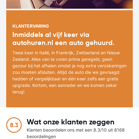
KLANTERVARING
Inmiddels al vijf keer via
autohuren.nl een auto gehuurd.
Twee keer in Italië, in Frankrijk, Zwitserland en Nieuw
Zeeland. Alles van te voren prima geregeld, geen
gezeur bij het afhalen omdat je nog extra verzekeringen
zou moeten afsluiten. Altijd de auto die we gevraagd
hadden of vergelijkbaar en één keer zelfs een gratis
upgrade. Kortom, een aanrader en we komen zeker
terug!
Wat onze klanten zeggen
8.3
Klanten beoordelen ons met een 8.3/10 uit 8168
beoordelingen