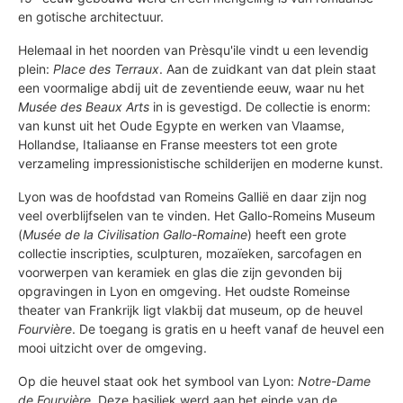
en gotische architectuur.
Helemaal in het noorden van Prèsqu'ile vindt u een levendig
plein:
Place des Terraux
. Aan de zuidkant van dat plein staat
een voormalige abdij uit de zeventiende eeuw, waar nu het
Musée des Beaux Arts
in is gevestigd. De collectie is enorm:
van kunst uit het Oude Egypte en werken van Vlaamse,
Hollandse, Italiaanse en Franse meesters tot een grote
verzameling impressionistische schilderijen en moderne kunst.
Lyon was de hoofdstad van Romeins Gallië en daar zijn nog
veel overblijfselen van te vinden. Het Gallo-Romeins Museum
(
Musée de la Civilisation Gallo-Romaine
) heeft een grote
collectie inscripties, sculpturen, mozaïeken, sarcofagen en
voorwerpen van keramiek en glas die zijn gevonden bij
opgravingen in Lyon en omgeving. Het oudste Romeinse
theater van Frankrijk ligt vlakbij dat museum, op de heuvel
Fourvière
. De toegang is gratis en u heeft vanaf de heuvel een
mooi uitzicht over de omgeving.
Op die heuvel staat ook het symbool van Lyon:
Notre-Dame
de Fourvière
. Deze basiliek werd aan het einde van de