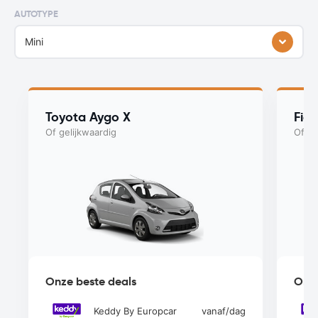
AUTOTYPE
Mini
Toyota Aygo X
Fiat
Of gelijkwaardig
Of ge
Onze beste deals
Onze
Keddy By Europcar
vanaf
/dag