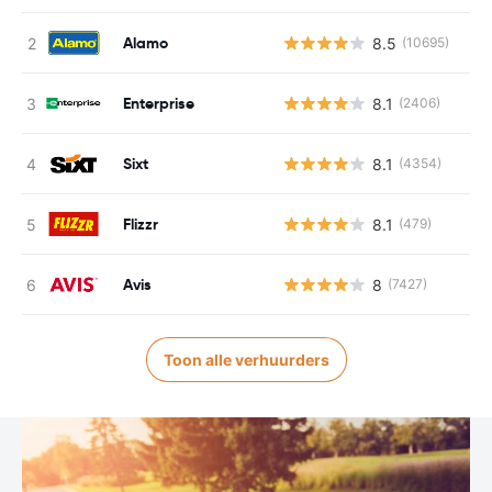
Alamo
8.5
(10695)
Enterprise
8.1
(2406)
Sixt
8.1
(4354)
Flizzr
8.1
(479)
Avis
8
(7427)
Toon alle verhuurders