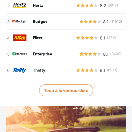
Hertz
8.2
(8812)
Budget
8.1
(11512)
G
Flizzr
8.1
(479)
Enterprise
8.1
(2409)
G
Thrifty
8.1
(6971)
Toon alle verhuurders