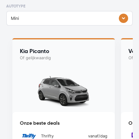
AUTOTYPE
Mini
Kia Picanto
Vol
Of gelijkwaardig
Of ge
Onze beste deals
Onze
Thrifty
vanaf
/dag