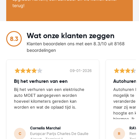
terug!
Wat onze klanten zeggen
8.3
Klanten beoordelen ons met een 8.3/10 uit 8168
beoordelingen
09-01-2026
Bij het verhuren van een
Autohuren h
Bij het verhuren van een elektrische
Autohuren he
auto MOET aangegeven worden
mogelijk te h
hoeveel kilometers gereden kan
veranderde l
worden en wat de oplaad tijd is.
maar zij ware
hoogte en ko
hiermee. Ik b
gegaan om de
Cornelis Marchal
RAY
hetgeen ervo
C
Europcar Parijs Charles De Gaulle
R
RentS
mijn afspraa