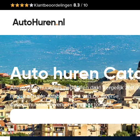
8.3
Klantbeoordelingen
/ 10
AutoHuren
.
nl
Auto huren Cata
Alle autoverhuurders onder één dak! Vergelijk zelf d
meest actuele aanbiedingen van de diverse
autoverhuurbedrijven en bespaar tot 60%