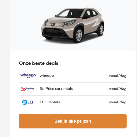
Onze beste deals
wheego
vanaf
/dag
SurPrice car rentals
vanaf
/dag
ECH rentals
vanaf
/dag
Bekijk alle prijzen