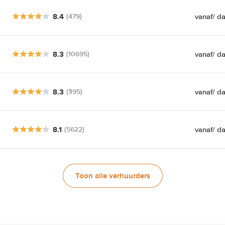
8.4
vanaf
/ d
(479)
8.3
vanaf
/ d
(10695)
8.3
vanaf
/ d
(395)
8.1
vanaf
/ d
(5622)
Toon alle verhuurders