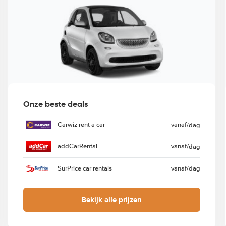
Onze beste deals
Carwiz rent a car
vanaf
/dag
addCarRental
vanaf
/dag
SurPrice car rentals
vanaf
/dag
Bekijk alle prijzen