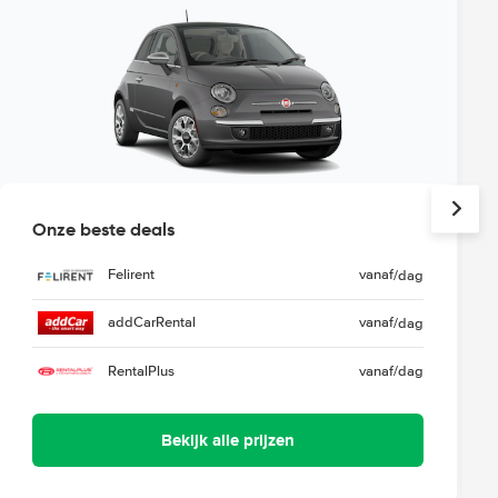
Onze beste deals
Felirent
vanaf
/dag
addCarRental
vanaf
/dag
RentalPlus
vanaf
/dag
Bekijk alle prijzen