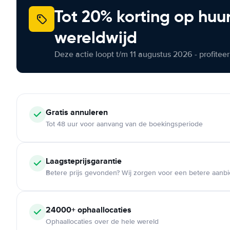
Tot 20% korting op huu
wereldwijd
Deze actie loopt t/m 11 augustus 2026 - profite
Gratis annuleren
Tot 48 uur voor aanvang van de boekingsperiode
Laagsteprijsgarantie
Betere prijs gevonden? Wij zorgen voor een betere aanb
24000+ ophaallocaties
Ophaallocaties over de hele wereld