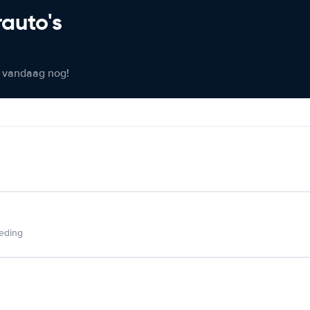
rauto's
er vandaag nog!
ieding