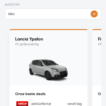
AUTOTYPE
Mini
Lancia Ypsilon
Fia
Of gelijkwaardig
Of ge
Onze beste deals
Onze
addCarRental
vanaf
/dag