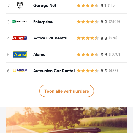
Garage No1
9.1
(115)
Enterprise
8.9
(2409)
Active Car Rental
8.8
(626)
Alamo
8.6
(10701)
Autounion Car Rental
8.6
(483)
Toon alle verhuurders