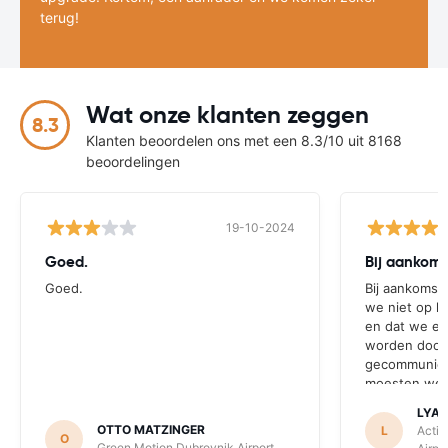
terug!
Wat onze klanten zeggen
8.3
Klanten beoordelen ons met een 8.3/10 uit 8168
beoordelingen
19-10-2024
Goed.
Bij aankoms
Goed.
Bij aankomst 
we niet op he
en dat we ei
worden door a
gecommunice
moesten we 
LYA
OTTO MATZINGER
L
Activ
O
Green Motion Dubrovnik Airport