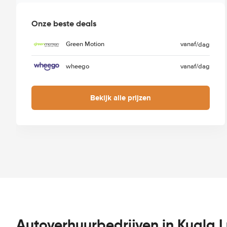
Onze beste deals
Green Motion
vanaf
/dag
wheego
vanaf
/dag
Bekijk alle prijzen
Autoverhuurbedrijven in Kuala 