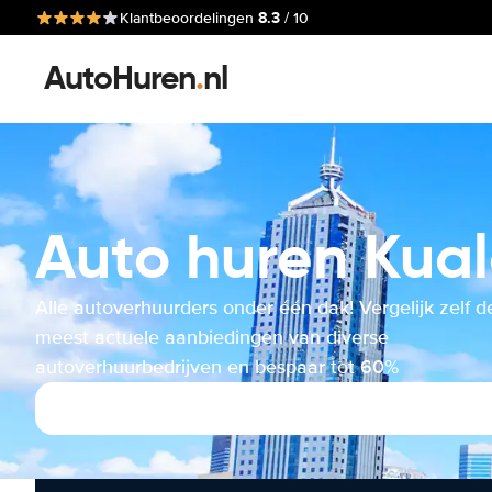
8.3
Klantbeoordelingen
/ 10
AutoHuren
.
nl
Auto huren Kua
Alle autoverhuurders onder één dak! Vergelijk zelf d
meest actuele aanbiedingen van diverse
autoverhuurbedrijven en bespaar tot 60%