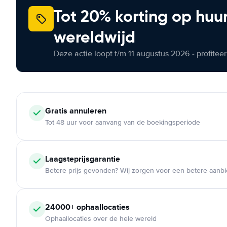
Tot 20% korting op huu
wereldwijd
Deze actie loopt t/m 11 augustus 2026 - profite
Gratis annuleren
Tot 48 uur voor aanvang van de boekingsperiode
Laagsteprijsgarantie
Betere prijs gevonden? Wij zorgen voor een betere aanb
24000+ ophaallocaties
Ophaallocaties over de hele wereld