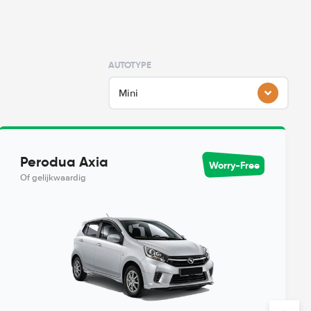
AUTOTYPE
Mini
Perodua Axia
Worry-Free
Of gelijkwaardig