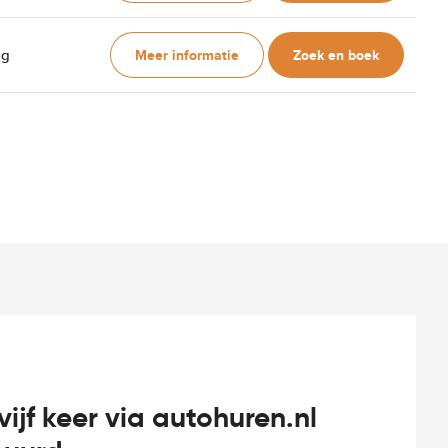
Meer informatie
Zoek en boek
ag
vijf keer via autohuren.nl