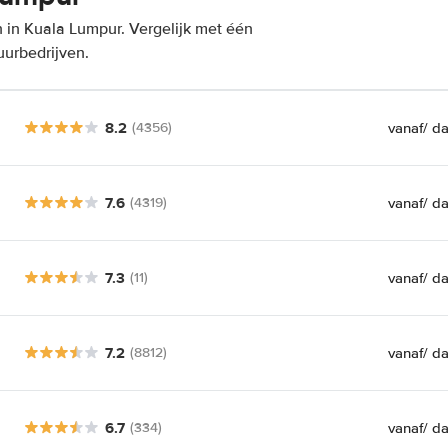
 in Kuala Lumpur. Vergelijk met één
uurbedrijven.
8.2
vanaf
/ d
(4356)
7.6
vanaf
/ d
(4319)
7.3
vanaf
/ d
(11)
7.2
vanaf
/ d
(8812)
6.7
vanaf
/ d
(334)