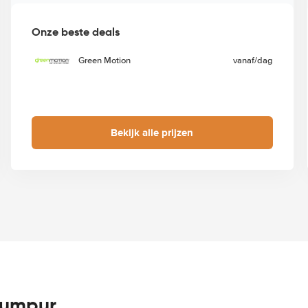
Onze beste deals
Green Motion
vanaf
/dag
Bekijk alle prijzen
Lumpur