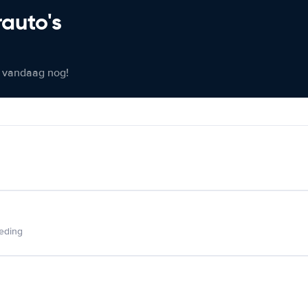
rauto's
er vandaag nog!
ieding