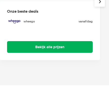
Onze beste deals
wheego
vanaf
/dag
Bekijk alle prijzen