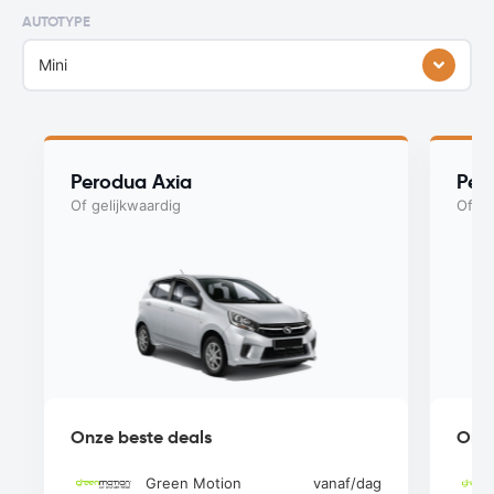
AUTOTYPE
Mini
Perodua Axia
Per
Of gelijkwaardig
Of ge
Onze beste deals
Onze
Green Motion
vanaf
/dag