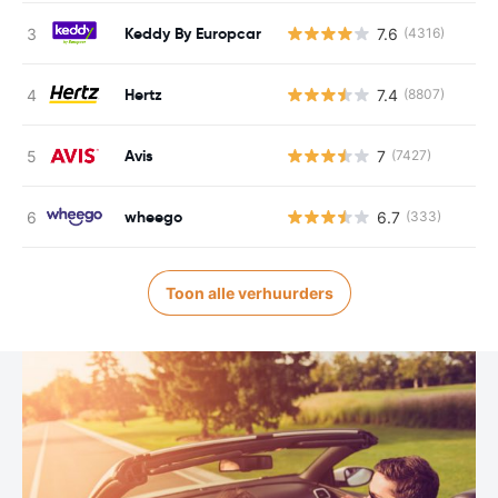
Keddy By Europcar
7.6
(4316)
Hertz
7.4
(8807)
Avis
7
(7427)
wheego
6.7
(333)
Toon alle verhuurders