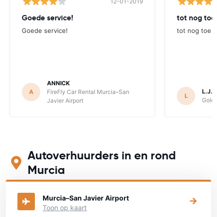
12-01-2019
Goede service!
tot nog toe
Goede service!
tot nog toe 
ANNICK
L.J. 
A
FireFly Car Rental Murcia–San
L
Goldc
Javier Airport
Autoverhuurders in en rond
Murcia
Bekijk op onderstaande kaart waar je een auto kunt huren
Murcia–San Javier Airport
Toon op kaart