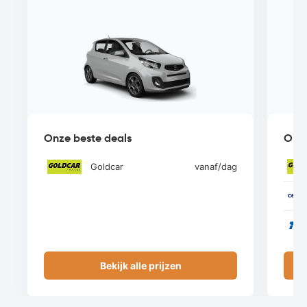
Onze beste deals
Onze
Goldcar
vanaf
/dag
Bekijk alle prijzen