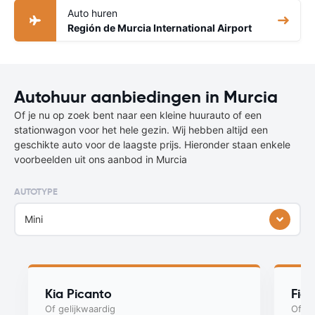
Auto huren
Región de Murcia International Airport
Autohuur aanbiedingen in Murcia
Of je nu op zoek bent naar een kleine huurauto of een
stationwagon voor het hele gezin. Wij hebben altijd een
geschikte auto voor de laagste prijs. Hieronder staan enkele
voorbeelden uit ons aanbod in Murcia
AUTOTYPE
Mini
Kia Picanto
Fiat
Of gelijkwaardig
Of ge