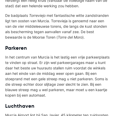
herbergt een
heilig kruis
(vandaar de volledige naam van de
stad) dat een helende werking zou hebben.
De badplaats
Torreviejo
met fantastische witte zandstranden
ligt ten oosten van Murcia. Torrevieja is genoemd naar een
van de vier middeleeuwse torens, die langs de kust stonden
als bescherming tegen aanvallen vanaf zee. De best
bewaarde is de Moorse Toren (
Torre del Moro
).
Parkeren
In het centrum van Murcia is het lastig een vrije parkeerplaats
te vinden op straat. Er zijn wel parkeergarages maar u kunt
daar het beste uw huurauto stallen ruim voordat de winkels
aan het einde van de middag weer open gaan. Bij een
stoeprand met een gele streep mag u niet parkeren. Soms is
die streep echter door slijtage zeer slecht te zien. Bij een
blauwe streep mag u wel parkeren, maar moet u een kaartje
kopen bij een automaat.
Luchthaven
Murcia Airport ligt bij San Javier, 45 kilometer ten zuidoosten