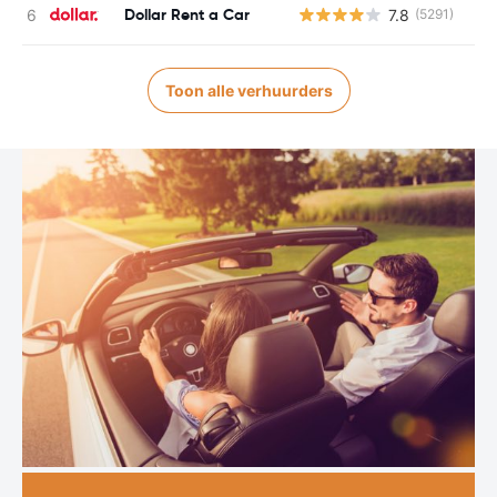
Dollar Rent a Car
7.8
(5291)
G
Toon alle verhuurders