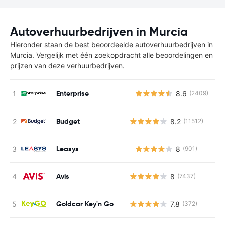
Autoverhuurbedrijven in Murcia
Hieronder staan de best beoordeelde autoverhuurbedrijven in
Murcia. Vergelijk met één zoekopdracht alle beoordelingen en
prijzen van deze verhuurbedrijven.
Enterprise
8.6
(2409)
G
Budget
8.2
(11512)
Leasys
8
(901)
G
Avis
8
(7437)
Goldcar Key'n Go
7.8
(372)