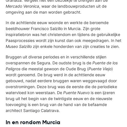
Granada. Vergeet niet een bezoekje te brengen aan de
Mercado Veronica
, waar de landbouwproducten uit de
omgeving aan de man worden gebracht.
In de achttiende eeuw woonde en werkte de beroemde
beeldhouwer Francisco Salzillo in Murcia. Zijn grote
inspiratiebron was het christendom en tijdens de gebruikelijke
Paasprocessies wordt zijn kunst dan ook meegedragen. In het
Museo Salzillo
zijn enkele honderden van zijn creaties te zien.
Bruggen uit diverse periodes en in verschillende stijlen
overspannen de Segura. De oudste brug is de
Puente de los
Peligros
die meestal gewoon de Oude Brug (
Puente Viejo
)
wordt genoemd. De brug werd in de achttiende eeuw
gebouwd, nadat eerdere bruggen waren weggevaagd door
overstromingen. Deze brug was de eerste die de periodieke
watervloed kon weerstaan. De
Puente Nuevo
is een ijzeren
brug uit het begin van de twintigste eeuw en de nieuwste
toevoeging is een brug van de hand van de befaamde
architect Santiago Calatrava.
In en rondom Murcia