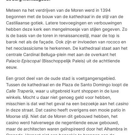
Meteen na het verdrijven van de Moren werd in 1394
begonnen met de bouw van de
kathedraal
in de stijl van de
Castiliaanse gotiek. Latere toevoegingen en verbouwingen
hebben deze kerk een mengelmoesje van stijlen gegeven. Zo
is de basis van de toren in renaissancestijl, maar de top is
barok net als de façade. Ook zijn er invloeden van rococo en
het neoclassicisme te herkennen. De kathedraal staat aan het
centrale Cardinal Belluga-plein met aan de overkant het
Palacio Episcopal
(Bisschoppelijk Paleis) uit de achttiende
eeuw.
Een groot deel van de oude stad is voetgangersgebied.
Tussen de kathedraal en de Plaza de Santo Domingo loopt de
Calle Trapería
, waar u uitgebreid kunt shoppen in de luxe
winkels. Mocht u daar niet genoeg geld voor hebben,
misschien is dat wel het geval na een bezoekje aan het
casino
in deze straat. Dat casino heeft overigens een mooie patio in
Moorse stijl. Niet dat de Moren dit gebouwd hebben, het
casino werd halverwege de negentiende eeuw gebouwd,
maar de architecten waren geïnspireerd door het Alhambra in