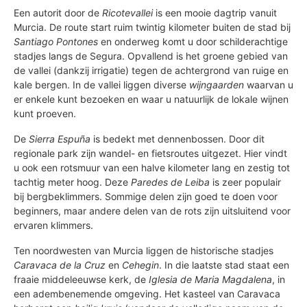
Een autorit door de
Ricotevallei
is een mooie dagtrip vanuit
Murcia. De route start ruim twintig kilometer buiten de stad bij
Santiago Pontones
en onderweg komt u door schilderachtige
stadjes langs de Segura. Opvallend is het groene gebied van
de vallei (dankzij irrigatie) tegen de achtergrond van ruige en
kale bergen. In de vallei liggen diverse
wijngaarden
waarvan u
er enkele kunt bezoeken en waar u natuurlijk de lokale wijnen
kunt proeven.
De
Sierra Espuña
is bedekt met dennenbossen. Door dit
regionale park zijn wandel- en fietsroutes uitgezet. Hier vindt
u ook een rotsmuur van een halve kilometer lang en zestig tot
tachtig meter hoog. Deze
Paredes de Leiba
is zeer populair
bij bergbeklimmers. Sommige delen zijn goed te doen voor
beginners, maar andere delen van de rots zijn uitsluitend voor
ervaren klimmers.
Ten noordwesten van Murcia liggen de historische stadjes
Caravaca de la Cruz
en
Cehegin
. In die laatste stad staat een
fraaie middeleeuwse kerk, de
Iglesia de Maria Magdalena
, in
een adembenemende omgeving. Het kasteel van Caravaca