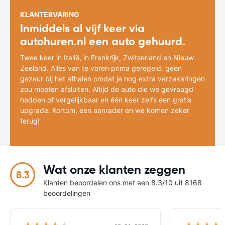
KLANTERVARING
Inmiddels al vijf keer via
autohuren.nl een auto gehuurd.
Twee keer in Italië, in Frankrijk, Zwitserland en Nieuw
Zeeland. Alles van te voren prima geregeld, geen
gezeur bij het afhalen omdat je nog extra verzekeringen
zou moeten afsluiten. Altijd de auto die we gevraagd
hadden of vergelijkbaar en één keer zelfs een gratis
upgrade. Kortom, een aanrader en we komen zeker
terug!
Wat onze klanten zeggen
8.3
Klanten beoordelen ons met een 8.3/10 uit 8168
beoordelingen