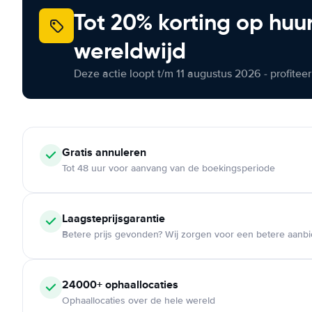
Tot 20% korting op huu
wereldwijd
Deze actie loopt t/m 11 augustus 2026 - profite
Gratis annuleren
Tot 48 uur voor aanvang van de boekingsperiode
Laagsteprijsgarantie
Betere prijs gevonden? Wij zorgen voor een betere aanb
24000+ ophaallocaties
Ophaallocaties over de hele wereld