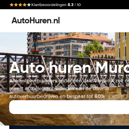
8.3
Klantbeoordelingen
/ 10
AutoHuren
.
nl
Auto huren Murc
Alle autoverhuurders onder één dak! Vergelijk zelf d
meest actuele aanbiedingen van de diverse
autoverhuurbedrijven en bespaar tot 60%