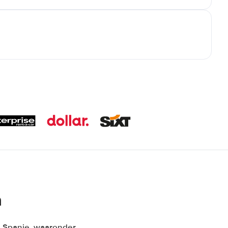
n
n Spanje, waaronder