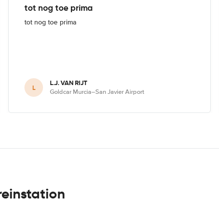
tot nog toe prima
tot nog toe prima
L.J. VAN RIJT
L
Goldcar Murcia–San Javier Airport
reinstation