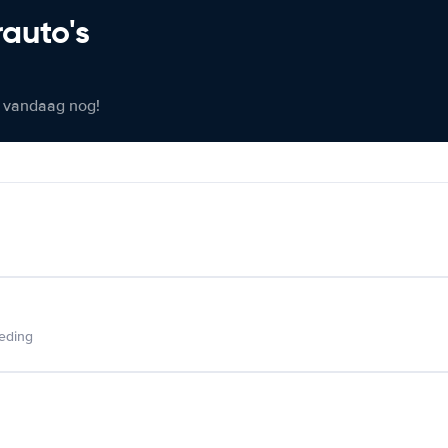
rauto's
er vandaag nog!
ieding