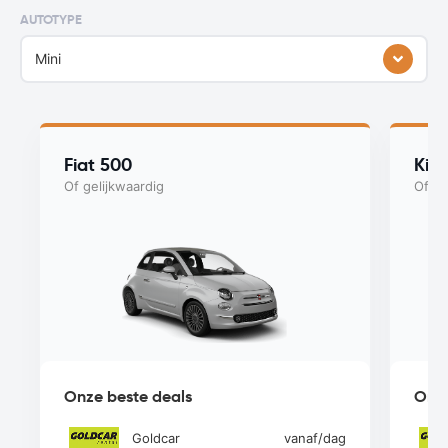
AUTOTYPE
Mini
Fiat 500
Kia
Of gelijkwaardig
Of ge
Onze beste deals
Onze
Goldcar
vanaf
/dag