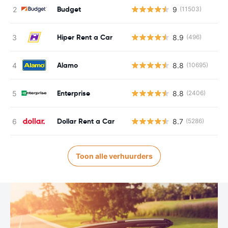
Budget
9
(11503)
Hiper Rent a Car
8.9
(496)
Alamo
8.8
(10695)
Enterprise
8.8
(2406)
Dollar Rent a Car
8.7
(5286)
Toon alle verhuurders