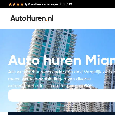
8.3
Klantbeoordelingen
/ 10
AutoHuren
.
nl
Auto huren Mia
Alle autoverhuurders onder één dak! Vergelijk zelf d
meest actuele aanbiedingen van diverse
autoverhuurbedrijven en bespaar tot 60%