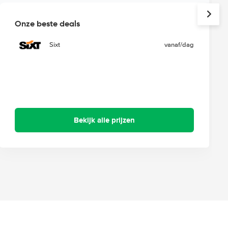
Onze beste deals
Sixt
vanaf
/dag
Bekijk alle prijzen