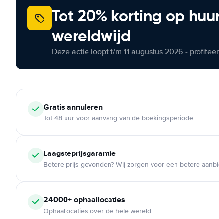
Tot 20% korting op huu
wereldwijd
Deze actie loopt t/m 11 augustus 2026 - profite
Gratis annuleren
Tot 48 uur voor aanvang van de boekingsperiode
Laagsteprijsgarantie
Betere prijs gevonden? Wij zorgen voor een betere aanb
24000+ ophaallocaties
Ophaallocaties over de hele wereld