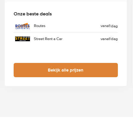
Onze beste deals
Routes
vanaf
/dag
Street Rent a Car
vanaf
/dag
Bekijk alle prijzen