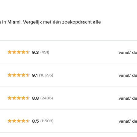
 in Miami. Vergelijk met één zoekopdracht alle
9.3
vanaf
/ d
(491)
9.1
vanaf
/ d
(10695)
8.8
vanaf
/ d
(2406)
8.5
vanaf
/ d
(11503)