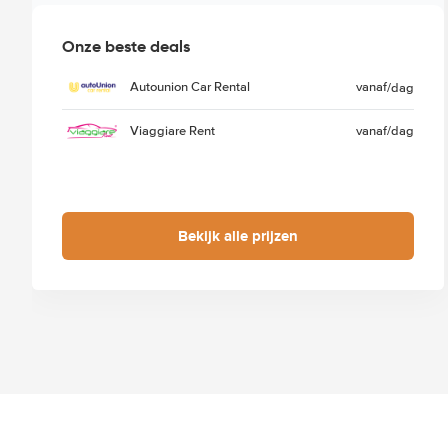
Onze beste deals
Autounion Car Rental
vanaf
/dag
Viaggiare Rent
vanaf
/dag
Bekijk alle prijzen