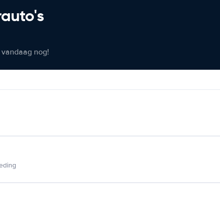
rauto's
er vandaag nog!
ieding