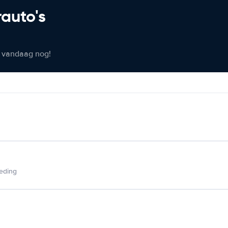
rauto's
er vandaag nog!
ieding