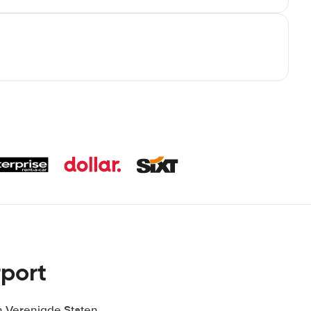
rport
n Verenigde Staten,