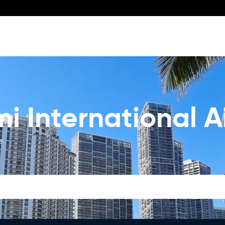
i International A
e