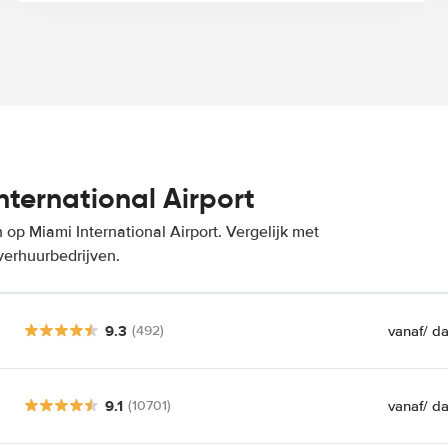
ternational Airport
op Miami International Airport. Vergelijk met
verhuurbedrijven.
9.3
vanaf
/ d
(492)
9.1
vanaf
/ d
(10701)