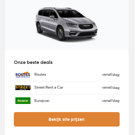
Onze beste deals
Routes
vanaf
/dag
Street Rent a Car
vanaf
/dag
Europcar
vanaf
/dag
Bekijk alle prijzen