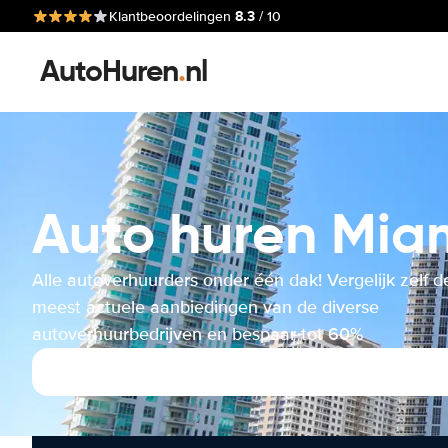
8.3
Klantbeoordelingen
/ 10
AutoHuren
.
nl
Auto huren Miam
Alle autoverhuurders onder één dak! Vergelijk zelf d
meest actuele aanbiedingen van de diverse
autoverhuurbedrijven en bespaar tot 60%