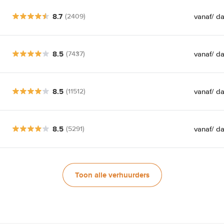
8.7
vanaf
/ d
(2409)
8.5
vanaf
/ d
(7437)
8.5
vanaf
/ d
(11512)
8.5
vanaf
/ d
(5291)
Toon alle verhuurders