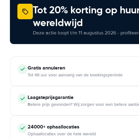
Tot 20% korting op huu
wereldwijd
Deze actie loopt t/m 11 augustus 2026 - profite
Gratis annuleren
Tot 48 uur voor aanvang van de boekingsperiode
Laagsteprijsgarantie
Betere prijs gevonden? Wij zorgen voor een betere aanb
24000+ ophaallocaties
Ophaallocaties over de hele wereld