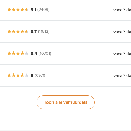
9.1
vanaf
/ d
(2409)
8.7
vanaf
/ d
(11512)
8.4
vanaf
/ d
(10701)
8
vanaf
/ d
(6971)
Toon alle verhuurders