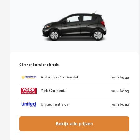
Onze beste deals
Autounion Car Rental
vanaf
/dag
York Car Rental
vanaf
/dag
United rent a car
vanaf
/dag
Bekijk alle prijzen