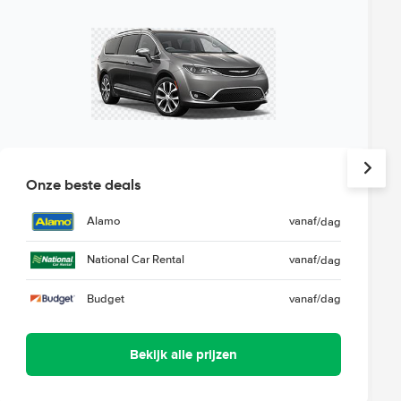
Onze beste deals
Alamo
vanaf
/dag
National Car Rental
vanaf
/dag
Budget
vanaf
/dag
Bekijk alle prijzen