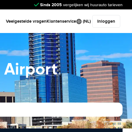
Sinds 2005
vergelijken wij huurauto tarieven
Veelgestelde vragen
Klantenservice
(NL)
Inloggen
 Airport