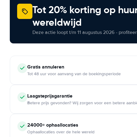
Tot 20% korting op huu
wereldwijd
Deze actie loopt t/m 11 augustus 2026 - profite
Gratis annuleren
Tot 48 uur voor aanvang van de boekingsperiode
Laagsteprijsgarantie
Betere prijs gevonden? Wij zorgen voor een betere aanb
24000+ ophaallocaties
Ophaallocaties over de hele wereld