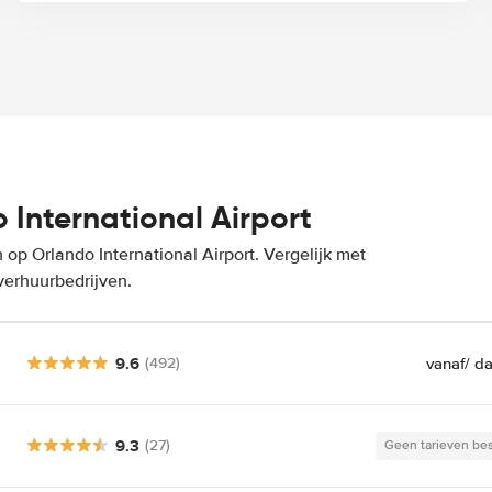
International Airport
op Orlando International Airport. Vergelijk met
verhuurbedrijven.
9.6
vanaf
/ d
(492)
9.3
(27)
Geen tarieven be