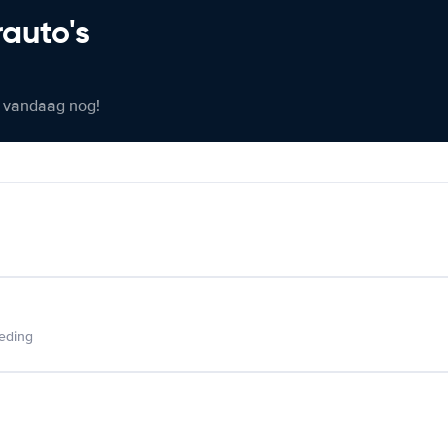
rauto's
er vandaag nog!
ieding