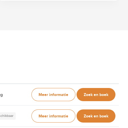
Meer informatie
Zoek en boek
ag
Meer informatie
Zoek en boek
schikbaar