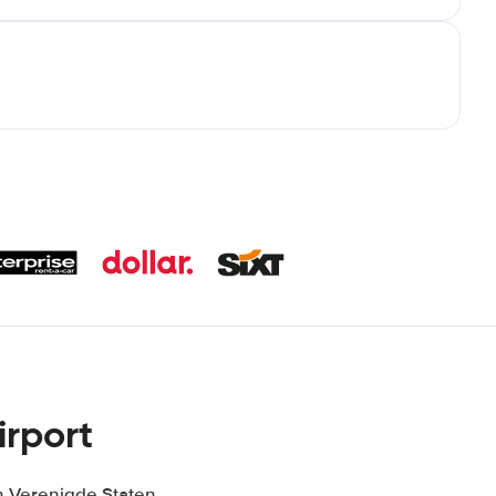
irport
n Verenigde Staten,