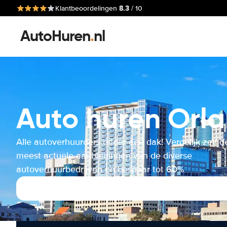
8.3
Klantbeoordelingen
/ 10
AutoHuren
.
nl
Auto huren Orla
Alle autoverhuurders onder één dak! Vergelijk zelf d
meest actuele aanbiedingen van de diverse
autoverhuurbedrijven en bespaar tot 60%