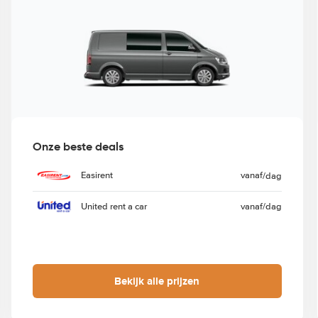
Onze beste deals
Easirent
vanaf
/dag
United rent a car
vanaf
/dag
Bekijk alle prijzen