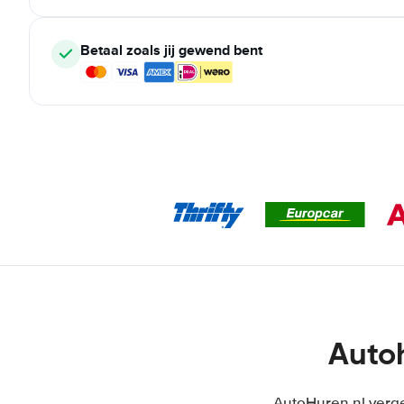
Betaal zoals jij gewend bent
Autoh
AutoHuren.nl verge