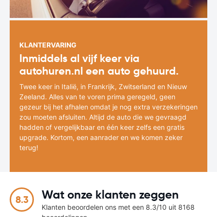
KLANTERVARING
Inmiddels al vijf keer via
autohuren.nl een auto gehuurd.
Twee keer in Italië, in Frankrijk, Zwitserland en Nieuw
Zeeland. Alles van te voren prima geregeld, geen
gezeur bij het afhalen omdat je nog extra verzekeringen
zou moeten afsluiten. Altijd de auto die we gevraagd
hadden of vergelijkbaar en één keer zelfs een gratis
upgrade. Kortom, een aanrader en we komen zeker
terug!
Wat onze klanten zeggen
8.3
Klanten beoordelen ons met een 8.3/10 uit 8168