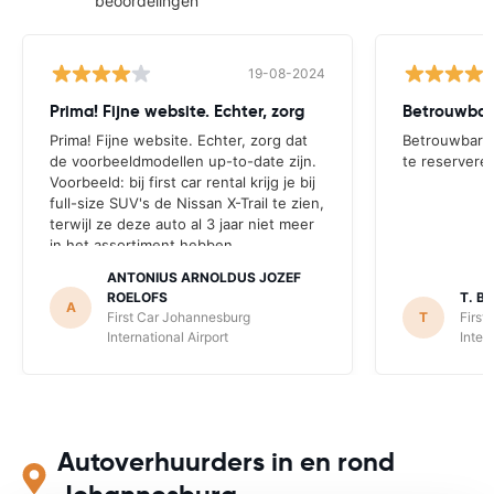
beoordelingen
19-08-2024
Prima! Fijne website. Echter, zorg
Prima! Fijne website. Echter, zorg dat
Betrouwbare
de voorbeeldmodellen up-to-date zijn.
te reservere
Voorbeeld: bij first car rental krijg je bij
full-size SUV's de Nissan X-Trail te zien,
terwijl ze deze auto al 3 jaar niet meer
in het assortiment hebben.
ANTONIUS ARNOLDUS JOZEF
ROELOFS
T. B.
A
First Car Johannesburg
T
First
International Airport
Inter
Autoverhuurders in en rond