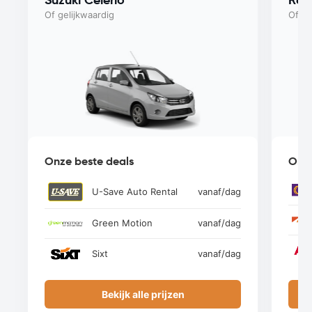
Of gelijkwaardig
Of ge
Onze beste deals
Onze
U-Save Auto Rental
vanaf
/dag
Green Motion
vanaf
/dag
Sixt
vanaf
/dag
Bekijk alle prijzen