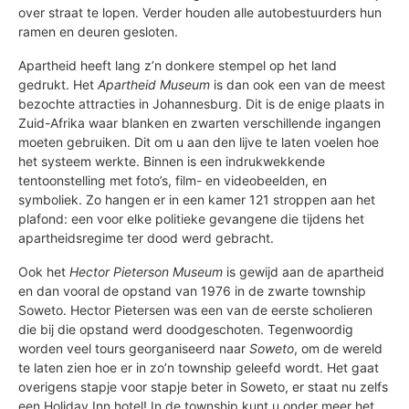
over straat te lopen. Verder houden alle autobestuurders hun
ramen en deuren gesloten.
Apartheid heeft lang z’n donkere stempel op het land
gedrukt. Het
Apartheid Museum
is dan ook een van de meest
bezochte attracties in Johannesburg. Dit is de enige plaats in
Zuid-Afrika waar blanken en zwarten verschillende ingangen
moeten gebruiken. Dit om u aan den lijve te laten voelen hoe
het systeem werkte. Binnen is een indrukwekkende
tentoonstelling met foto’s, film- en videobeelden, en
symboliek. Zo hangen er in een kamer 121 stroppen aan het
plafond: een voor elke politieke gevangene die tijdens het
apartheidsregime ter dood werd gebracht.
Ook het
Hector Pieterson Museum
is gewijd aan de apartheid
en dan vooral de opstand van 1976 in de zwarte township
Soweto. Hector Pietersen was een van de eerste scholieren
die bij die opstand werd doodgeschoten. Tegenwoordig
worden veel tours georganiseerd naar
Soweto
, om de wereld
te laten zien hoe er in zo’n township geleefd wordt. Het gaat
overigens stapje voor stapje beter in Soweto, er staat nu zelfs
een Holiday Inn hotel! In de township kunt u onder meer het