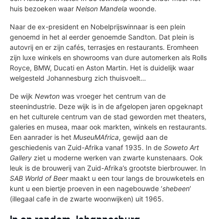
huis bezoeken waar
Nelson Mandela
woonde.
Naar de ex-president en Nobelprijswinnaar is een plein
genoemd in het al eerder genoemde Sandton. Dat plein is
autovrij en er zijn cafés, terrasjes en restaurants. Eromheen
zijn luxe winkels en showrooms van dure automerken als Rolls
Royce, BMW, Ducati en Aston Martin. Het is duidelijk waar
welgesteld Johannesburg zich thuisvoelt…
De wijk
Newton
was vroeger het centrum van de
steenindustrie. Deze wijk is in de afgelopen jaren opgeknapt
en het culturele centrum van de stad geworden met theaters,
galeries en musea, maar ook markten, winkels en restaurants.
Een aanrader is het
MuseuMAfrica
, gewijd aan de
geschiedenis van Zuid-Afrika vanaf 1935. In de
Soweto Art
Gallery
ziet u moderne werken van zwarte kunstenaars. Ook
leuk is de brouwerij van Zuid-Afrika’s grootste bierbrouwer. In
SAB World of Beer
maakt u een tour langs de brouwketels en
kunt u een biertje proeven in een nagebouwde ‘
shebeen
’
(illegaal cafe in de zwarte woonwijken) uit 1965.