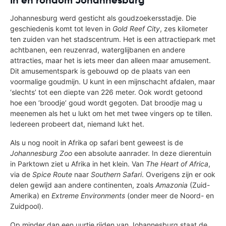
In en rondom Johannesburg
Johannesburg werd gesticht als goudzoekersstadje. Die
geschiedenis komt tot leven in
Gold Reef City
, zes kilometer
ten zuiden van het stadscentrum. Het is een attractiepark met
achtbanen, een reuzenrad, waterglijbanen en andere
attracties, maar het is iets meer dan alleen maar amusement.
Dit amusementspark is gebouwd op de plaats van een
voormalige goudmijn. U kunt in een mijnschacht afdalen, maar
‘slechts’ tot een diepte van 226 meter. Ook wordt getoond
hoe een ‘broodje’ goud wordt gegoten. Dat broodje mag u
meenemen als het u lukt om het met twee vingers op te tillen.
Iedereen probeert dat, niemand lukt het.
Als u nog nooit in Afrika op safari bent geweest is de
Johannesburg Zoo
een absolute aanrader. In deze dierentuin
in Parktown ziet u Afrika in het klein. Van
The Heart of Africa
,
via de
Spice Route
naar
Southern Safari
. Overigens zijn er ook
delen gewijd aan andere continenten, zoals
Amazonia
(Zuid-
Amerika) en
Extreme Environments
(onder meer de Noord- en
Zuidpool).
Op minder dan een uurtje rijden van Johannesburg staat de