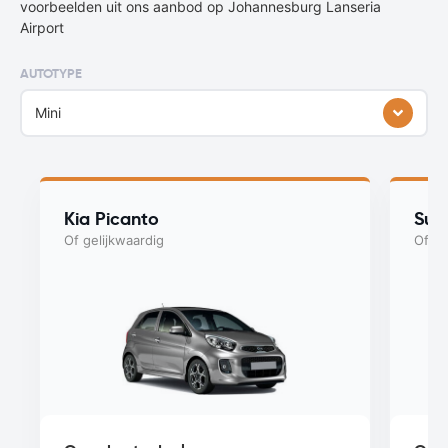
voorbeelden uit ons aanbod op Johannesburg Lanseria
Airport
AUTOTYPE
Mini
Kia Picanto
Suzu
Of gelijkwaardig
Of ge