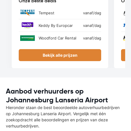
Onze beste deals
Onze
Tempest
vanaf
/dag
Keddy By Europcar
vanaf
/dag
Woodford Car Rental
vanaf
/dag
Bekijk alle prijzen
Aanbod verhuurders op
Johannesburg Lanseria Airport
Hieronder staan de best beoordeelde autoverhuurbedrijven
op Johannesburg Lanseria Airport. Vergelijk met één
zoekopdracht alle beoordelingen en prijzen van deze
verhuurbedrijven.