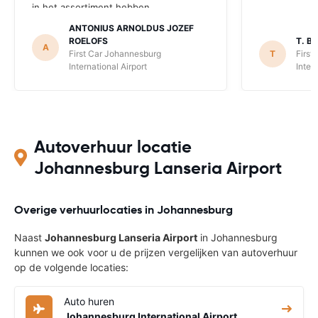
in het assortiment hebben.
ANTONIUS ARNOLDUS JOZEF
ROELOFS
T. B.
A
First Car Johannesburg
T
First
International Airport
Inter
Autoverhuur locatie
Johannesburg Lanseria Airport
Overige verhuurlocaties in Johannesburg
Naast
Johannesburg Lanseria Airport
in Johannesburg
kunnen we ook voor u de prijzen vergelijken van autoverhuur
op de volgende locaties:
Auto huren
Johannesburg International Airport