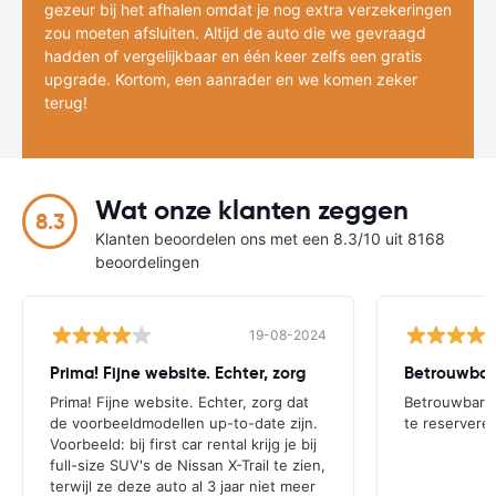
gezeur bij het afhalen omdat je nog extra verzekeringen
zou moeten afsluiten. Altijd de auto die we gevraagd
hadden of vergelijkbaar en één keer zelfs een gratis
upgrade. Kortom, een aanrader en we komen zeker
terug!
Wat onze klanten zeggen
8.3
Klanten beoordelen ons met een 8.3/10 uit 8168
beoordelingen
19-08-2024
Prima! Fijne website. Echter, zorg
Prima! Fijne website. Echter, zorg dat
Betrouwbare
de voorbeeldmodellen up-to-date zijn.
te reservere
Voorbeeld: bij first car rental krijg je bij
full-size SUV's de Nissan X-Trail te zien,
terwijl ze deze auto al 3 jaar niet meer