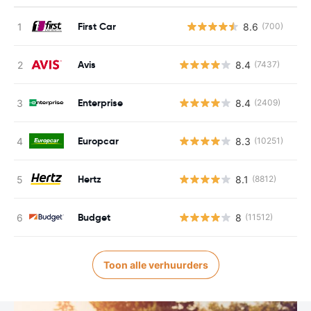
First Car
8.6
(700)
G
Avis
8.4
(7437)
Enterprise
8.4
(2409)
Europcar
8.3
(10251)
Hertz
8.1
(8812)
Budget
8
(11512)
Toon alle verhuurders