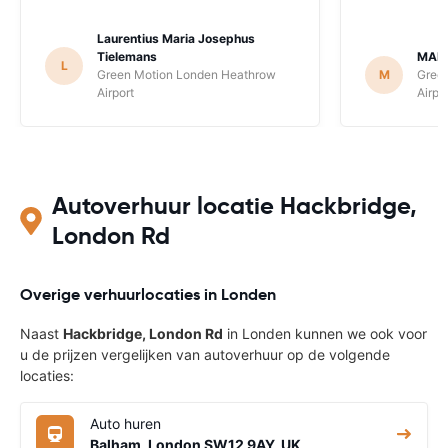
Laurentius Maria Josephus
Tielemans
MAR
L
Green Motion Londen Heathrow
M
Gree
Airport
Airpo
Autoverhuur locatie Hackbridge,
London Rd
Overige verhuurlocaties in Londen
Naast
Hackbridge, London Rd
in Londen kunnen we ook voor
u de prijzen vergelijken van autoverhuur op de volgende
locaties:
Auto huren
Balham, London SW12 9AY, UK