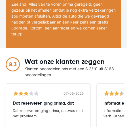
Zeeland. Alles van te voren prima geregeld, geen
gezeur bij het afhalen omdat je nog extra verzekeringen
zou moeten afsluiten. Altijd de auto die we gevraagd
hadden of vergelijkbaar en één keer zelfs een gratis
upgrade. Kortom, een aanrader en we komen zeker
terug!
Wat onze klanten zeggen
8.3
Klanten beoordelen ons met een 8.3/10 uit 8168
beoordelingen
07-05-2025
Dat reserveren ging prima, dat
Dat reserveren ging prima, dat.was niet
Informatie ov
het probleem
verhuurbedrij