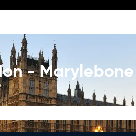
don - Marylebone
e