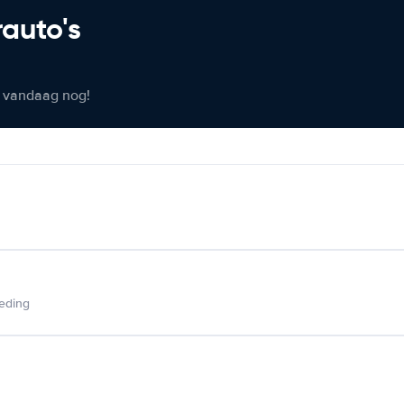
rauto's
er vandaag nog!
ieding