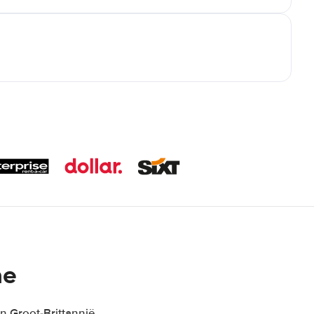
ne
n Groot-Brittannië,