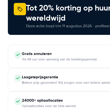
Tot 20% korting op huu
wereldwijd
Deze actie loopt t/m 11 augustus 2026 - profite
Gratis annuleren
Tot 48 uur voor aanvang van de boekingsperiode
Laagsteprijsgarantie
Betere prijs gevonden? Wij zorgen voor een betere aanb
24000+ ophaallocaties
Ophaallocaties over de hele wereld