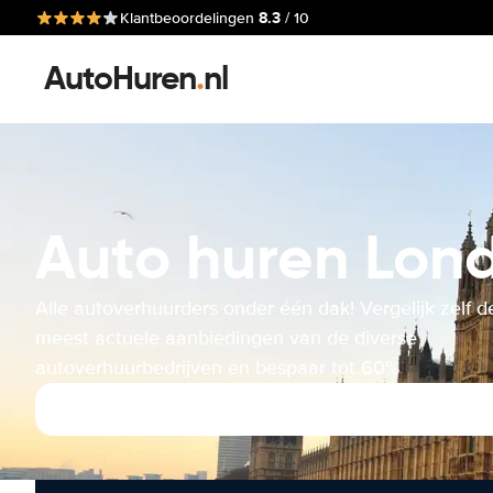
8.3
Klantbeoordelingen
/ 10
AutoHuren
.
nl
Auto huren Lon
Alle autoverhuurders onder één dak! Vergelijk zelf d
meest actuele aanbiedingen van de diverse
autoverhuurbedrijven en bespaar tot 60%