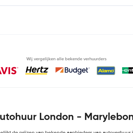
Wij vergelijken alle bekende verhuurders
utohuur London - Marylebo
lijkt de prijzen van bekende aanbieders van autoverhuur i