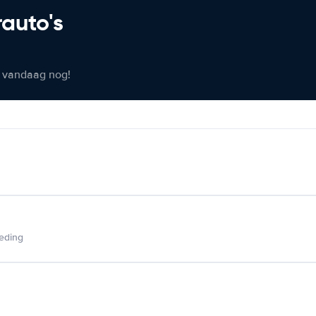
rauto's
er vandaag nog!
ieding