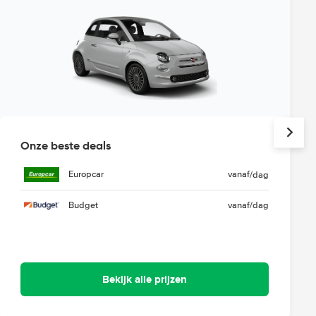
Onze beste deals
Europcar
vanaf
/dag
Budget
vanaf
/dag
Bekijk alle prijzen