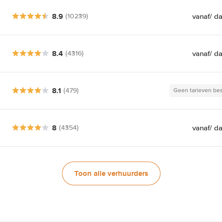
8.9
vanaf
/ d
(10239)
8.4
vanaf
/ d
(4316)
8.1
(479)
Geen tarieven be
8
vanaf
/ d
(4354)
Toon alle verhuurders