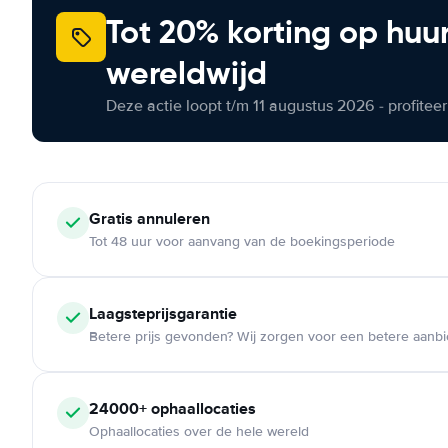
Tot 20% korting op huu
wereldwijd
Deze actie loopt t/m 11 augustus 2026 - profite
Gratis annuleren
Tot 48 uur voor aanvang van de boekingsperiode
Laagsteprijsgarantie
Betere prijs gevonden? Wij zorgen voor een betere aanb
24000+ ophaallocaties
Ophaallocaties over de hele wereld