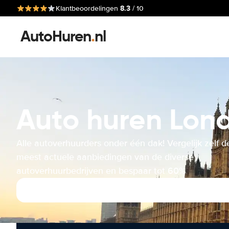
8.3
Klantbeoordelingen
/ 10
AutoHuren
.
nl
Auto huren Lond
Alle autoverhuurders onder één dak! Vergelijk zelf d
meest actuele aanbiedingen van de diverse
autoverhuurbedrijven en bespaar tot 60%