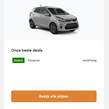
Onze beste deals
Europcar
vanaf
/dag
Bekijk alle prijzen