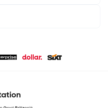
tation
n Groot-Brittannië,