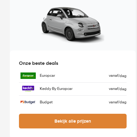
Onze beste deals
Europcar
vanaf
/dag
Keddy By Europcar
vanaf
/dag
Budget
vanaf
/dag
Bekijk alle prijzen