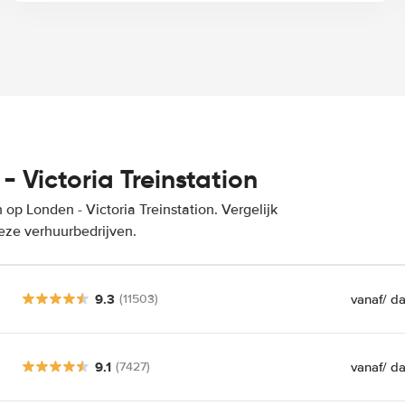
 Victoria Treinstation
p Londen - Victoria Treinstation. Vergelijk
eze verhuurbedrijven.
9.3
vanaf
/ d
(11503)
9.1
vanaf
/ d
(7427)