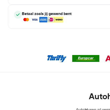
Betaal zoals jij gewend bent
Autoh
AutoHuren.nl verge