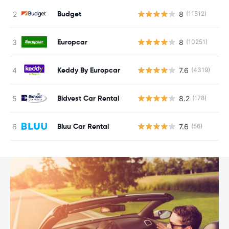
Budget
8
(11512)
G
Europcar
8
(10251)
G
Keddy By Europcar
7.6
(4319)
G
Bidvest Car Rental
8.2
(178)
G
Bluu Car Rental
7.6
(56)
G