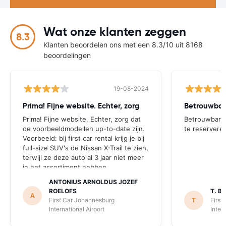
Wat onze klanten zeggen
8.3
Klanten beoordelen ons met een 8.3/10 uit 8168
beoordelingen
19-08-2024
Prima! Fijne website. Echter, zorg
Prima! Fijne website. Echter, zorg dat
Betrouwbare
de voorbeeldmodellen up-to-date zijn.
te reservere
Voorbeeld: bij first car rental krijg je bij
full-size SUV's de Nissan X-Trail te zien,
terwijl ze deze auto al 3 jaar niet meer
in het assortiment hebben.
ANTONIUS ARNOLDUS JOZEF
ROELOFS
T. B.
A
First Car Johannesburg
T
First
International Airport
Inter