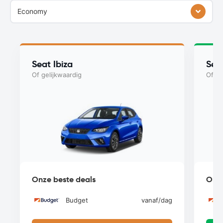
Economy
Seat Ibiza
Seat
Of gelijkwaardig
Of ge
Onze beste deals
Onze
Budget
vanaf
/dag