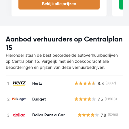
Bekijk alle prijzen
Aanbod verhuurders op Centralplan
15
Hieronder staan de best beoordeelde autoverhuurbedrijven
op Centralplan 15. Vergelijk met één zoekopdracht alle
beoordelingen en prijzen van deze verhuurbedrijven.
Hertz
8.8
(8807)
Budget
7.5
(11503)
Dollar Rent a Car
7.8
(5286)
G