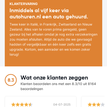
KLANTERVARING
Inmiddels al vijf keer via
autohuren.nl een auto gehuurd.
Twee keer in Italië, in Frankrijk, Zwitserland en Nieuw
Zeeland. Alles van te voren prima geregeld, geen
gezeur bij het afhalen omdat je nog extra verzekeringen
zou moeten afsluiten. Altijd de auto die we gevraagd
hadden of vergelijkbaar en één keer zelfs een gratis
upgrade. Kortom, een aanrader en we komen zeker
terug!
Wat onze klanten zeggen
8.3
Klanten beoordelen ons met een 8.3/10 uit 8164
beoordelingen
04-07-2025