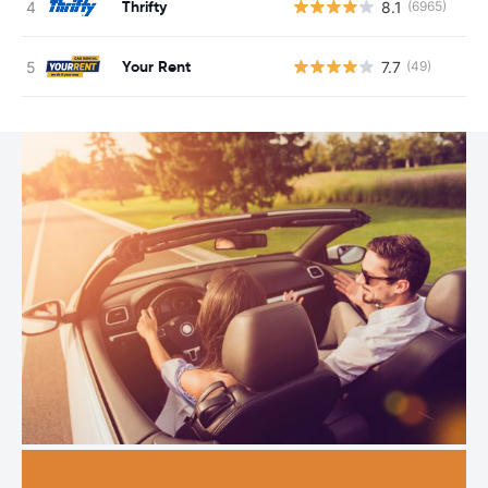
Thrifty
8.1
(6965)
G
Your Rent
7.7
(49)
G