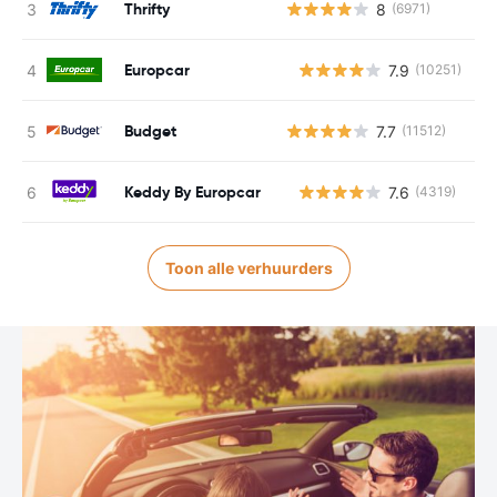
Thrifty
8
(6971)
Europcar
7.9
(10251)
G
Budget
7.7
(11512)
Keddy By Europcar
7.6
(4319)
G
Toon alle verhuurders