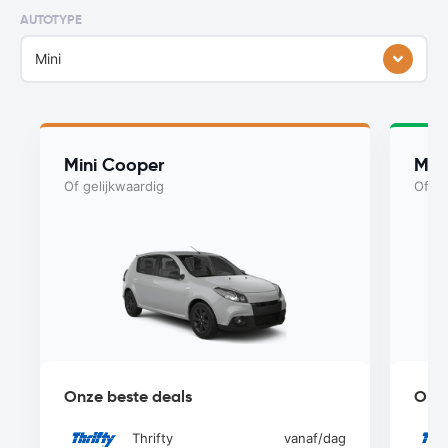
AUTOTYPE
Mini
Mini Cooper
Min
Of gelijkwaardig
Of ge
Onze beste deals
Onze
Thrifty
vanaf
/dag