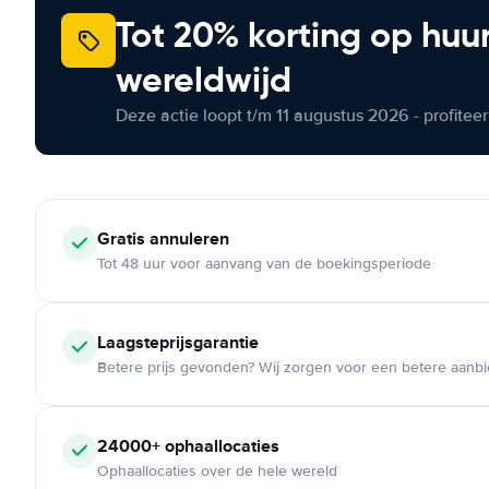
Tot 20% korting op huu
wereldwijd
Deze actie loopt t/m 11 augustus 2026 - profite
Gratis annuleren
Tot 48 uur voor aanvang van de boekingsperiode
Laagsteprijsgarantie
Betere prijs gevonden? Wij zorgen voor een betere aanb
24000+ ophaallocaties
Ophaallocaties over de hele wereld