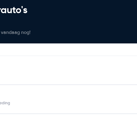
rauto's
er vandaag nog!
ieding