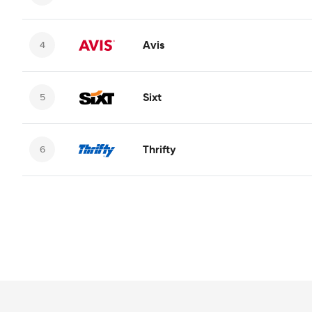
Avis
Sixt
Thrifty