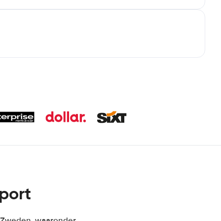
port
in Zweden, waaronder