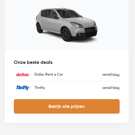
Onze beste deals
Dollar Rent a Car
vanaf
/dag
Thrifty
vanaf
/dag
Bekijk alle prijzen