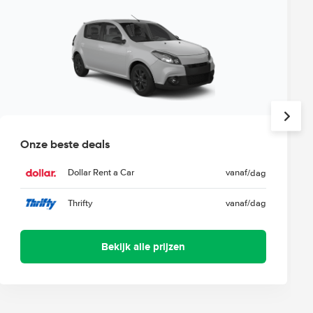
Onze beste deals
Dollar Rent a Car
vanaf
/dag
Thrifty
vanaf
/dag
Bekijk alle prijzen