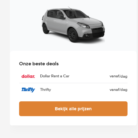
Onze beste deals
Dollar Rent a Car
vanaf
/dag
Thrifty
vanaf
/dag
Bekijk alle prijzen