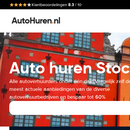
8.3
Klantbeoordelingen
/ 10
AutoHuren
.
nl
Auto huren Stoc
Alle autoverhuurders onder één dak! Vergelijk zelf d
meest actuele aanbiedingen van de diverse
autoverhuurbedrijven en bespaar tot 60%