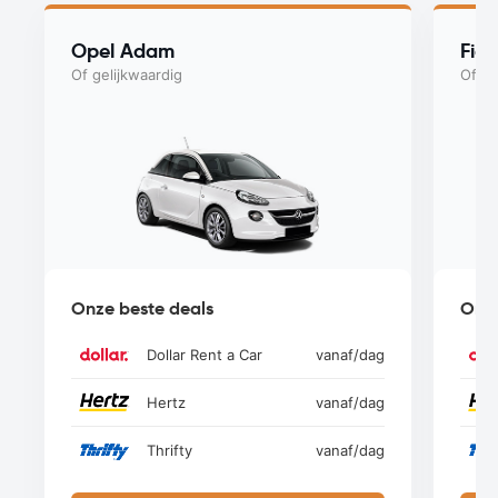
Opel Adam
Fiat
Of gelijkwaardig
Of ge
Onze beste deals
Onze
Dollar Rent a Car
vanaf
/dag
Hertz
vanaf
/dag
Thrifty
vanaf
/dag