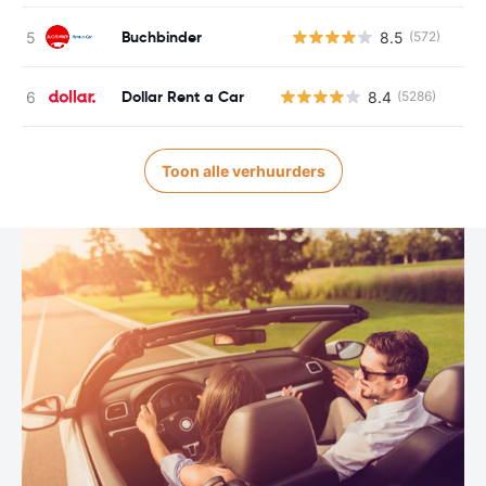
Buchbinder
8.5
(572)
G
Dollar Rent a Car
8.4
(5286)
Toon alle verhuurders