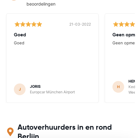
beoordelingen
21-03-2022
Goed
Geen opme
Goed
Geen opmerk
HENR
JORIS
H
Keddy
J
Europcar München Airport
Weeze
Autoverhuurders in en rond
Berlijn