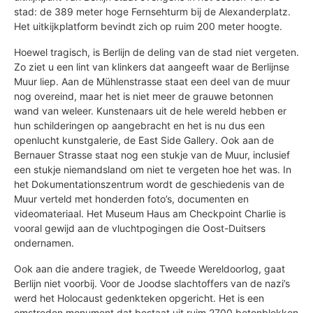
stad: de 389 meter hoge Fernsehturm bij de Alexanderplatz.
Het uitkijkplatform bevindt zich op ruim 200 meter hoogte.
Hoewel tragisch, is Berlijn de deling van de stad niet vergeten.
Zo ziet u een lint van klinkers dat aangeeft waar de Berlijnse
Muur liep. Aan de Mühlenstrasse staat een deel van de muur
nog overeind, maar het is niet meer de grauwe betonnen
wand van weleer. Kunstenaars uit de hele wereld hebben er
hun schilderingen op aangebracht en het is nu dus een
openlucht kunstgalerie, de East Side Gallery. Ook aan de
Bernauer Strasse staat nog een stukje van de Muur, inclusief
een stukje niemandsland om niet te vergeten hoe het was. In
het Dokumentationszentrum wordt de geschiedenis van de
Muur verteld met honderden foto’s, documenten en
videomateriaal. Het Museum Haus am Checkpoint Charlie is
vooral gewijd aan de vluchtpogingen die Oost-Duitsers
ondernamen.
Ook aan die andere tragiek, de Tweede Wereldoorlog, gaat
Berlijn niet voorbij. Voor de Joodse slachtoffers van de nazi’s
werd het Holocaust gedenkteken opgericht. Het is een
omstreden monument dat bestaat uit ruim 2700 betonblokken