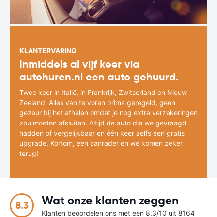
KLANTERVARING
Inmiddels al vijf keer via
autohuren.nl een auto gehuurd.
Twee keer in Italië, in Frankrijk, Zwitserland en Nieuw
Zeeland. Alles van te voren prima geregeld, geen
gezeur bij het afhalen omdat je nog extra verzekeringen
zou moeten afsluiten. Altijd de auto die we gevraagd
hadden of vergelijkbaar en één keer zelfs een gratis
upgrade. Kortom, een aanrader en we komen zeker
terug!
Wat onze klanten zeggen
8.3
Klanten beoordelen ons met een 8.3/10 uit 8164