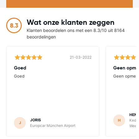
Wat onze klanten zeggen
8.3
Klanten beoordelen ons met een 8.3/10 uit 8164
beoordelingen
21-03-2022
Goed
Geen opme
Goed
Geen opmerk
HENR
JORIS
H
Keddy
J
Europcar München Airport
Weeze