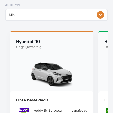
AUTOTYPE
Mini
Hyundai i10
Hyu
Of gelijkwaardig
Of ge
Onze beste deals
Onze
Keddy By Europcar
vanaf
/dag