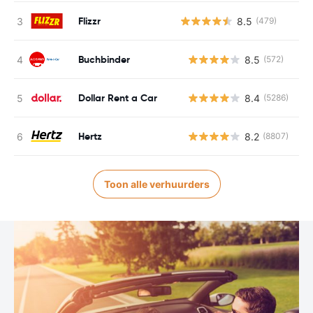
Flizzr
8.5
(479)
Buchbinder
8.5
(572)
G
Dollar Rent a Car
8.4
(5286)
G
Hertz
8.2
(8807)
G
Toon alle verhuurders