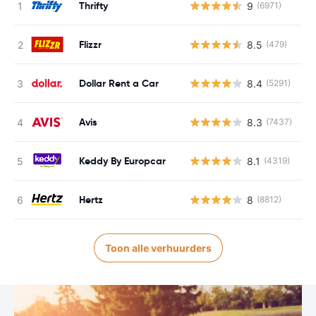
Thrifty
9
(6971)
G
Flizzr
8.5
(479)
G
Dollar Rent a Car
8.4
(5291)
G
Avis
8.3
(7437)
G
Keddy By Europcar
8.1
(4319)
G
Hertz
8
(8812)
G
Toon alle verhuurders