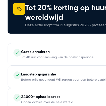
Tot 20% korting op huu
wereldwijd
Deze actie loopt t/m 11 augustus 2026 - profite
Gratis annuleren
Tot 48 uur voor aanvang van de boekingsperiode
Laagsteprijsgarantie
Betere prijs gevonden? Wij zorgen voor een betere aanb
24000+ ophaallocaties
Ophaallocaties over de hele wereld