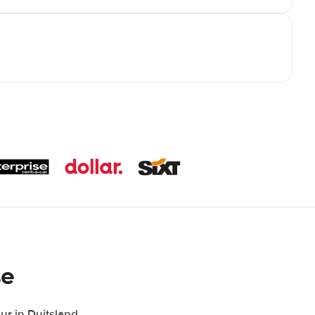
ße
r in Duitsland,