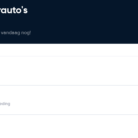
rauto's
er vandaag nog!
ieding