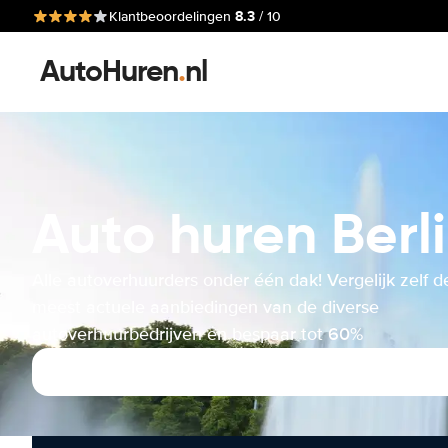
8.3
Klantbeoordelingen
/ 10
AutoHuren
.
nl
Auto huren Berli
Alle autoverhuurders onder één dak! Vergelijk zelf d
meest actuele aanbiedingen van de diverse
autoverhuurbedrijven en bespaar tot 60%